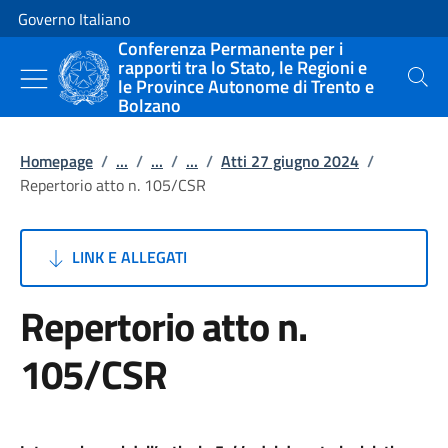
Vai al contenuto
Vai alla navigazione del sito
Governo Italiano
Conferenza Permanente per i
rapporti tra lo Stato, le Regioni e
le Province Autonome di Trento e
Cerca
Bolzano
Homepage
/
...
/
...
/
...
/
Atti 27 giugno 2024
/
Repertorio atto n. 105/CSR
LINK E ALLEGATI
Repertorio atto n.
105/CSR