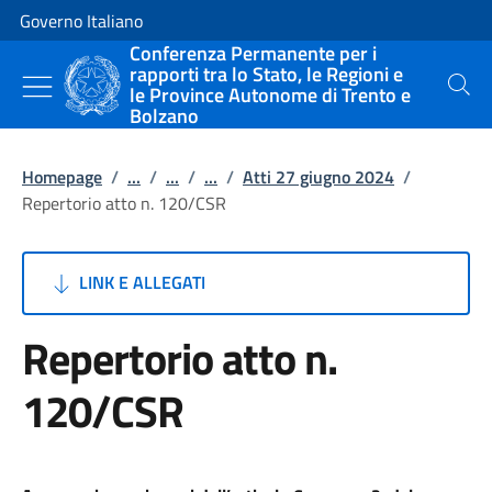
Vai al contenuto
Vai alla navigazione del sito
Governo Italiano
Conferenza Permanente per i
rapporti tra lo Stato, le Regioni e
le Province Autonome di Trento e
Cerca
Bolzano
Homepage
/
...
/
...
/
...
/
Atti 27 giugno 2024
/
Repertorio atto n. 120/CSR
LINK E ALLEGATI
Repertorio atto n.
120/CSR