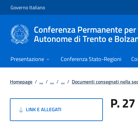
Vai al contenuto
Vai alla navigazione del sito
Governo Italiano
Conferenza Permanente per i r
Autonome di Trento e Bolza
Presentazione
Conferenza Stato-Regioni
Co
Homepage
/
...
/
...
/
...
/
Documenti consegnati nella s
P. 27
LINK E ALLEGATI