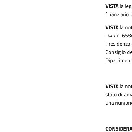
VISTA
la leg
finanziario 
VISTA
la not
DAR n. 6584, 
Presidenza d
Consiglio de
Dipartiment
VISTA
la no
stato diram
una riunion
CONSIDER