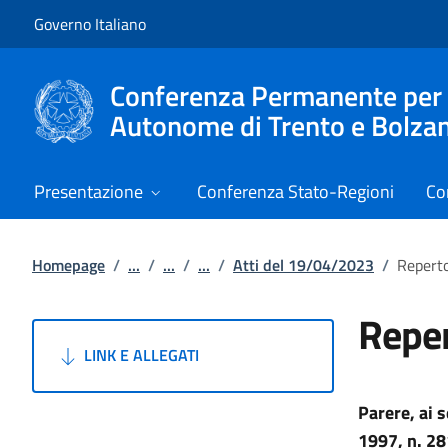
Vai al contenuto
Vai alla navigazione del sito
Governo Italiano
Conferenza Permanente per i r
Autonome di Trento e Bolza
Presentazione
Conferenza Stato-Regioni
Co
Homepage
/
...
/
...
/
...
/
Atti del 19/04/2023
/
Reperto
Reper
LINK E ALLEGATI
Parere, ai 
1997, n. 28