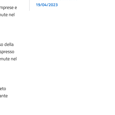
19/04/2023
 imprese e
nute nel
so della
espresso
enute nel
reto
cante