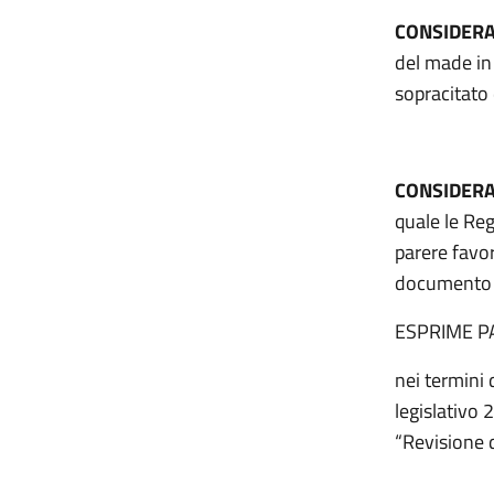
CONSIDER
del made in 
sopracitato
CONSIDERA
quale le Re
parere favo
documento c
ESPRIME P
nei termini 
legislativo 
“Revisione d