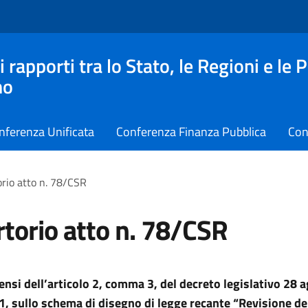
apporti tra lo Stato, le Regioni e le 
no
nferenza Unificata
Conferenza Finanza Pubblica
Con
rio atto n. 78/CSR
torio atto n. 78/CSR
sensi dell’articolo 2, comma 3, del decreto legislativo 28 
1, sullo schema di disegno di legge recante “Revisione de