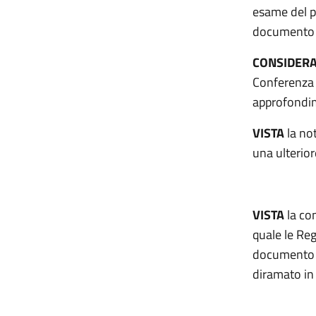
esame del p
documento n
CONSIDER
Conferenza 
approfondime
VISTA
la no
una ulterior
VISTA
la com
quale le Re
documento r
diramato in