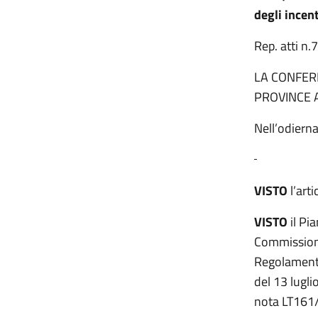
degli incent
Rep. atti n.
LA CONFERE
PROVINCE 
Nell’odierna
VISTO
l’art
VISTO
il Pi
Commissione 
Regolamento
del 13 lugli
nota LT161/