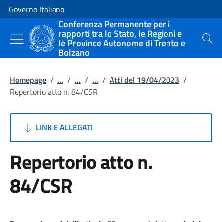
Vai al contenuto
Vai alla navigazione del sito
Governo Italiano
Conferenza Permanente per i
rapporti tra lo Stato, le Regioni e
le Province Autonome di Trento e
Cerca
Bolzano
Homepage
/
...
/
...
/
...
/
Atti del 19/04/2023
/
Repertorio atto n. 84/CSR
LINK E ALLEGATI
Repertorio atto n.
84/CSR