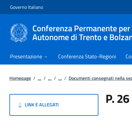
Vai al contenuto
Vai alla navigazione del sito
Governo Italiano
Conferenza Permanente per i r
Autonome di Trento e Bolza
Presentazione
Conferenza Stato-Regioni
Co
Homepage
/
...
/
...
/
...
/
Documenti consegnati nella s
P. 26
LINK E ALLEGATI