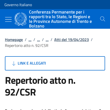
Vai al contenuto
Vai alla navigazione del sito
Governo Italiano
Conferenza Permanente per i
rapporti tra lo Stato, le Regioni e
le Province Autonome di Trento e
Cerca
Bolzano
Homepage
/
...
/
...
/
...
/
Atti del 19/04/2023
/
Repertorio atto n. 92/CSR
LINK E ALLEGATI
Repertorio atto n.
92/CSR