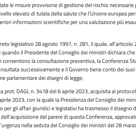
ate le misure provvisorie di gestione del rischio necessarie 
 livello elevato di tutela della salute che l’Unione europea pe
teriori informazioni scientifiche per una valutazione più esau
reto legislativo 28 agosto 1997, n. 281, il quale, all’articol
quando il Presidente del Consiglio dei ministri dichiara che 
 consentono la consultazione preventiva, la Conferenza St
nsultata successivamente e il Governo tiene conto dei suoi 
me parlamentare dei disegni di legge;
a prot. DAGL n. 3418 del 6 aprile 2023, acquisita al protoco
prile 2023, con la quale la Presidenza del Consiglio dei minis
 per gli affari giuridici e legislativi ha trasmesso il disegno d
ini dell’acquisizione del parere di questa Conferenza, approva
’urgenza nella seduta del Consiglio dei ministri del 28 marz