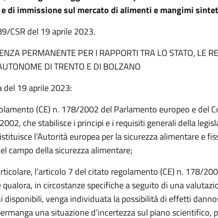
e di immissione sul mercato di alimenti e mangimi sinteti
 89/CSR del 19 aprile 2023.
NZA PERMANENTE PER I RAPPORTI TRA LO STATO, LE RE
AUTONOME DI TRENTO E DI BOLZANO
 del 19 aprile 2023:
golamento (CE) n. 178/2002 del Parlamento europeo e del Co
002, che stabilisce i principi e i requisiti generali della legis
istituisce l’Autorità europea per la sicurezza alimentare e fis
el campo della sicurezza alimentare;
articolare, l’articolo 7 del citato regolamento (CE) n. 178/200
qualora, in circostanze specifiche a seguito di una valutazi
 disponibili, venga individuata la possibilità di effetti dannos
permanga una situazione d’incertezza sul piano scientifico,