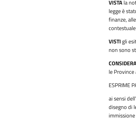
VISTA
la not
legge è stat
finanze, all
contestuale 
VISTI
gli esi
non sono st
CONSIDER
le Province
ESPRIME P
ai sensi del
disegno di l
immissione s