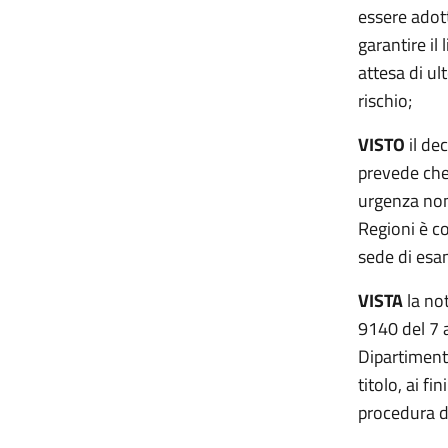
essere adott
garantire il
attesa di ul
rischio;
VISTO
il dec
prevede che 
urgenza non
Regioni è co
sede di esa
VISTA
la not
9140 del 7 a
Dipartimento
titolo, ai f
procedura d