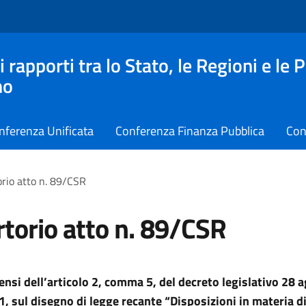
apporti tra lo Stato, le Regioni e le 
no
nferenza Unificata
Conferenza Finanza Pubblica
Con
rio atto n. 89/CSR
torio atto n. 89/CSR
sensi dell’articolo 2, comma 5, del decreto legislativo 28 
1, sul disegno di legge recante “Disposizioni in materia di