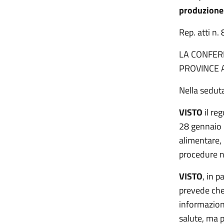
produzione 
Rep. atti n.
LA CONFERE
PROVINCE 
Nella seduta
VISTO
il re
28 gennaio 2
alimentare, 
procedure n
VISTO
, in p
prevede che 
informazioni
salute, ma 