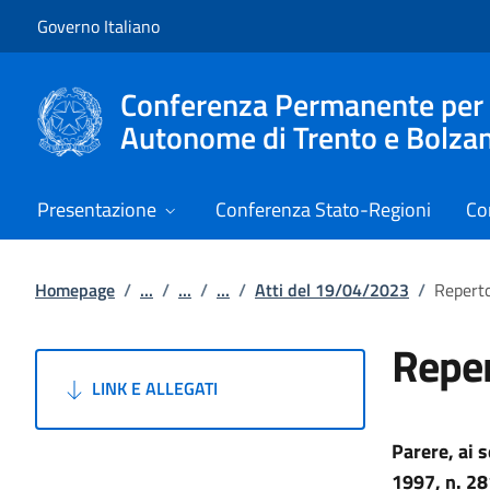
Vai al contenuto
Vai alla navigazione del sito
Governo Italiano
Conferenza Permanente per i r
Autonome di Trento e Bolza
Presentazione
Conferenza Stato-Regioni
Co
Homepage
/
...
/
...
/
...
/
Atti del 19/04/2023
/
Reperto
Reper
LINK E ALLEGATI
Parere, ai 
1997, n. 28