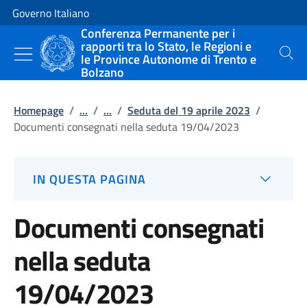
Vai al contenuto
Vai alla navigazione del sito
Governo Italiano
Conferenza Permanente per i
rapporti tra lo Stato, le Regioni e
le Province Autonome di Trento e
Cerca
Bolzano
Homepage
/
...
/
...
/
Seduta del 19 aprile 2023
/
Documenti consegnati nella seduta 19/04/2023
IN QUESTA PAGINA
Documenti consegnati
nella seduta
19/04/2023