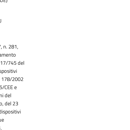
(UE)
i
, n. 281,
guamento
017/745 del
spositivi
n. 178/2002
85/CEE e
ni del
, del 23
ispositivi
ue
.