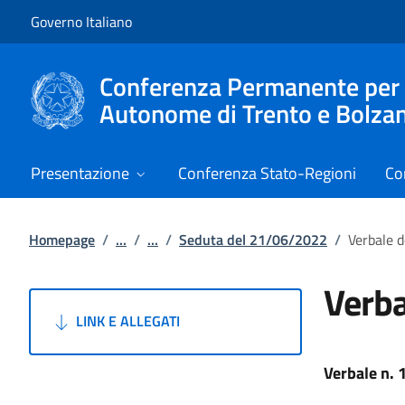
Vai al contenuto
Vai alla navigazione del sito
Governo Italiano
Conferenza Permanente per i r
Autonome di Trento e Bolza
Presentazione
Conferenza Stato-Regioni
Co
Homepage
/
...
/
...
/
Seduta del 21/06/2022
/
Verbale 
Verba
LINK E ALLEGATI
Verbale n.