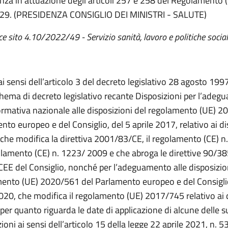
za in attuazione degli articoli 257 e 258 del Regolamento 
29. (PRESIDENZA CONSIGLIO DEI MINISTRI - SALUTE)
ce sito 4.10/2022/49 - Servizio sanità, lavoro e politiche social
ai sensi dell’articolo 3 del decreto legislativo 28 agosto 1997
chema di decreto legislativo recante Disposizioni per l’ade
ormativa nazionale alle disposizioni del regolamento (UE) 2
to europeo e del Consiglio, del 5 aprile 2017, relativo ai di
 che modifica la direttiva 2001/83/CE, il regolamento (CE) 
golamento (CE) n. 1223/ 2009 e che abroga le direttive 90/3
EE del Consiglio, nonché per l’adeguamento alle disposizio
ento (UE) 2020/561 del Parlamento europeo e del Consiglio
2020, che modifica il regolamento (UE) 2017/745 relativo ai d
 per quanto riguarda le date di applicazione di alcune delle s
ioni ai sensi dell’articolo 15 della legge 22 aprile 2021, n. 53