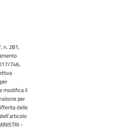
, n. 281,
guamento
2017/746,
ettiva
per
 modifica il
sitorie per
ifferita delle
dell’articolo
MINISTRI -