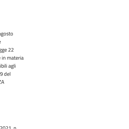
 agosto
e
Legge 22
 in materia
ili agli
9 del
ZA
 2021, n.