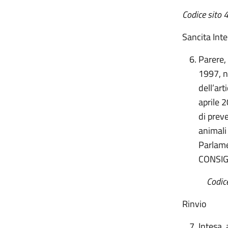
Codice sito 
Sancita Int
Parere,
1997, n
dell’art
aprile 
di preve
animali
Parlame
CONSIG
Codice si
Rinvio
Intesa,