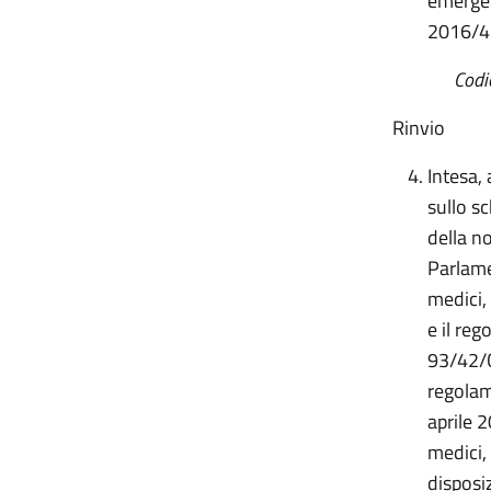
emergen
2016/4
Codi
Rinvio
Intesa, 
sullo s
della n
Parlamen
medici,
e il re
93/42/C
regolam
aprile 
medici,
disposiz