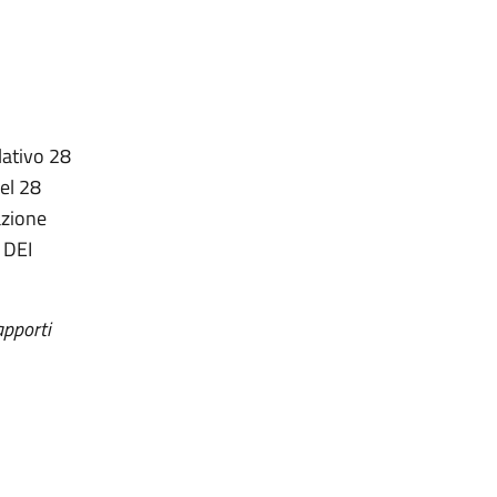
slativo 28
el 28
azione
 DEI
apporti