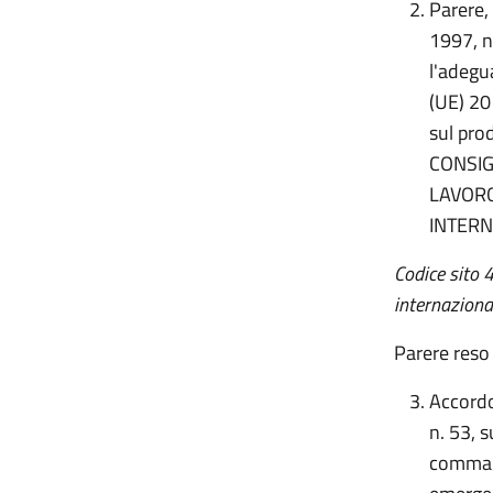
Parere,
1997, n
l'adegu
(UE) 20
sul pro
CONSIG
LAVORO
INTERN
Codice sito 
internaziona
Parere reso
Accordo,
n. 53, s
comma 2