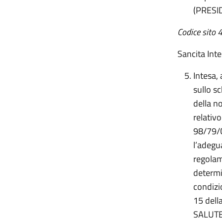
(PRESI
Codice sito
Sancita Int
Intesa, 
sullo s
della n
relativo
98/79/C
l’adegu
regolam
determi
condizio
15 dell
SALUT