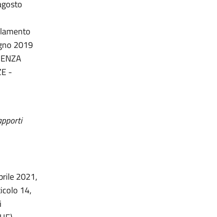
 agosto
golamento
ugno 2019
IDENZA
E -
apporti
prile 2021,
icolo 14,
i