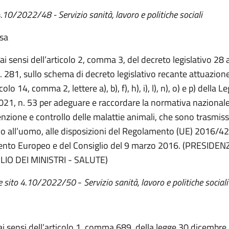
4.10/2022/48 - Servizio sanità, lavoro e politiche sociali
esa
 ai sensi dell’articolo 2, comma 3, del decreto legislativo 28
. 281, sullo schema di decreto legislativo recante attuazion
icolo 14, comma 2, lettere a), b), f), h), i), l), n), o) e p) della 
2021, n. 53 per adeguare e raccordare la normativa nazionale
nzione e controllo delle malattie animali, che sono trasmissib
 o all’uomo, alle disposizioni del Regolamento (UE) 2016/42
nto Europeo e del Consiglio del 9 marzo 2016. (PRESIDEN
LIO DEI MINISTRI - SALUTE)
to 4.10/2022/50
-
Servizio sanità, lavoro e politiche sociali
 ai sensi dell’articolo 1, comma 689, della legge 30 dicembre