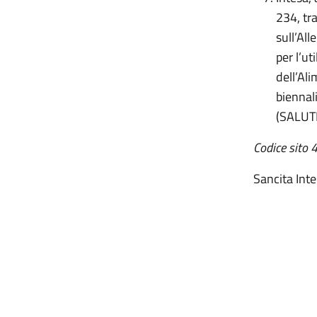
234, tr
sull’All
per l’ut
dell’Ali
biennal
(SALUT
Codice sito
Sancita Int