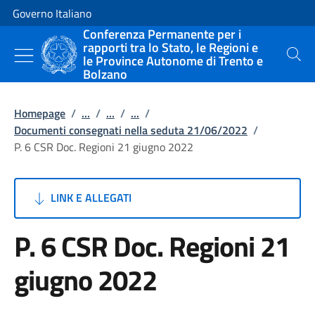
Vai al contenuto
Vai alla navigazione del sito
Governo Italiano
Conferenza Permanente per i
rapporti tra lo Stato, le Regioni e
le Province Autonome di Trento e
Cerca
Bolzano
Homepage
/
...
/
...
/
...
/
Documenti consegnati nella seduta 21/06/2022
/
P. 6 CSR Doc. Regioni 21 giugno 2022
LINK E ALLEGATI
P. 6 CSR Doc. Regioni 21
giugno 2022