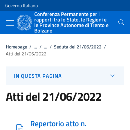
Vai al contenuto
Vai alla navigazione del sito
Governo Italiano
Conferenza Permanente per i
rapporti tra lo Stato, le Regioni e
le Province Autonome di Trento e
Cerca
Bolzano
Homepage
/
...
/
...
/
Seduta del 21/06/2022
/
Atti del 21/06/2022
IN QUESTA PAGINA
Atti del 21/06/2022
Repertorio atto n.