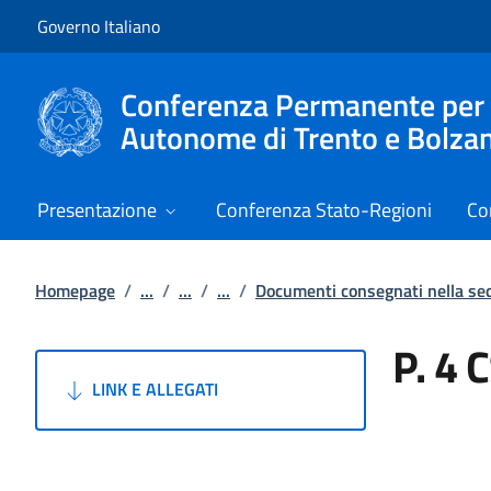
Vai al contenuto
Vai alla navigazione del sito
Governo Italiano
Conferenza Permanente per i r
Autonome di Trento e Bolza
Presentazione
Conferenza Stato-Regioni
Co
Homepage
/
...
/
...
/
...
/
Documenti consegnati nella s
P. 4 
LINK E ALLEGATI