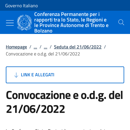
Vai al contenuto
Vai alla navigazione del sito
Governo Italiano
Conferenza Permanente per i
rapporti tra lo Stato, le Regioni e
le Province Autonome di Trento e
Cerca
Bolzano
Homepage
/
...
/
...
/
Seduta del 21/06/2022
/
Convocazione e o.d.g. del 21/06/2022
LINK E ALLEGATI
Convocazione e o.d.g. del
21/06/2022