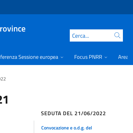
Province
Cerca
ferenza Sessione europea
Focus PNRR
Area r
022
21
SEDUTA DEL 21/06/2022
Convocazione e o.d.g. del