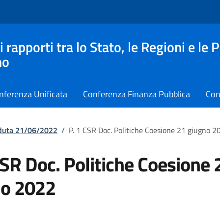
apporti tra lo Stato, le Regioni e le 
no
nferenza Unificata
Conferenza Finanza Pubblica
Con
eduta 21/06/2022
/
P. 1 CSR Doc. Politiche Coesione 21 giugno 2
CSR Doc. Politiche Coesione 
no 2022