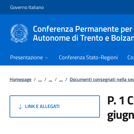
Vai al contenuto
Vai alla navigazione del sito
Governo Italiano
Conferenza Permanente per i r
Autonome di Trento e Bolza
Presentazione
Conferenza Stato-Regioni
Co
Homepage
/
...
/
...
/
...
/
Documenti consegnati nella s
P. 1 
LINK E ALLEGATI
giug