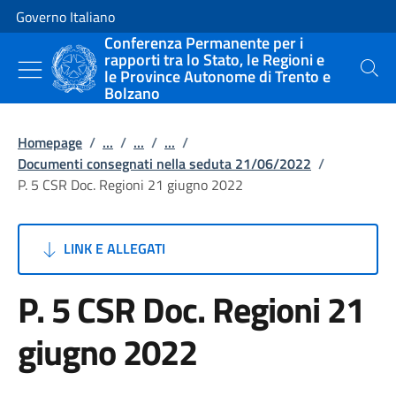
Vai al contenuto
Vai alla navigazione del sito
Governo Italiano
Conferenza Permanente per i
rapporti tra lo Stato, le Regioni e
le Province Autonome di Trento e
Cerca
Bolzano
Homepage
/
...
/
...
/
...
/
Documenti consegnati nella seduta 21/06/2022
/
P. 5 CSR Doc. Regioni 21 giugno 2022
LINK E ALLEGATI
P. 5 CSR Doc. Regioni 21
giugno 2022