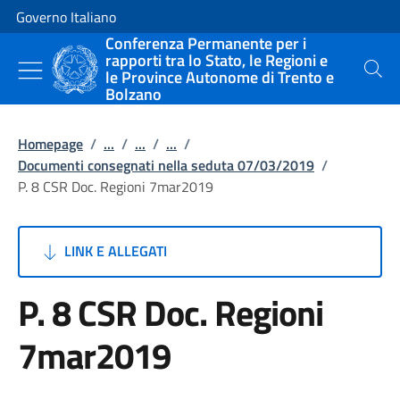
Vai al contenuto
Vai alla navigazione del sito
Governo Italiano
Conferenza Permanente per i
rapporti tra lo Stato, le Regioni e
le Province Autonome di Trento e
Cerca
Bolzano
Homepage
/
...
/
...
/
...
/
Documenti consegnati nella seduta 07/03/2019
/
P. 8 CSR Doc. Regioni 7mar2019
LINK E ALLEGATI
P. 8 CSR Doc. Regioni
7mar2019