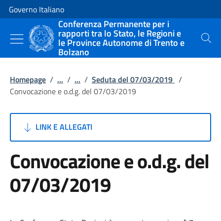
Vai al contenuto
Vai alla navigazione del sito
Governo Italiano
Conferenza Permanente per i
rapporti tra lo Stato, le Regioni e
le Province Autonome di Trento e
Cerca
Bolzano
Homepage
/
...
/
...
/
Seduta del 07/03/2019
/
Convocazione e o.d.g. del 07/03/2019
LINK E ALLEGATI
Convocazione e o.d.g. del
07/03/2019