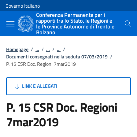
Vai al contenuto
Vai alla navigazione del sito
Governo Italiano
Conferenza Permanente per i
rapporti tra lo Stato, le Regioni e
le Province Autonome di Trento e
Cerca
Bolzano
Homepage
/
...
/
...
/
...
/
Documenti consegnati nella seduta 07/03/2019
/
P. 15 CSR Doc. Regioni 7mar2019
LINK E ALLEGATI
P. 15 CSR Doc. Regioni
7mar2019