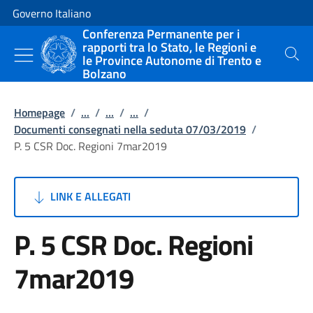
Vai al contenuto
Vai alla navigazione del sito
Governo Italiano
Conferenza Permanente per i
rapporti tra lo Stato, le Regioni e
le Province Autonome di Trento e
Cerca
Bolzano
Homepage
/
...
/
...
/
...
/
Documenti consegnati nella seduta 07/03/2019
/
P. 5 CSR Doc. Regioni 7mar2019
LINK E ALLEGATI
P. 5 CSR Doc. Regioni
7mar2019