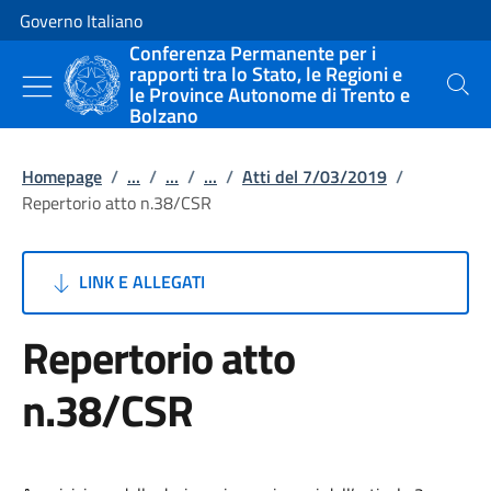
Vai al contenuto
Vai alla navigazione del sito
Governo Italiano
Conferenza Permanente per i
rapporti tra lo Stato, le Regioni e
le Province Autonome di Trento e
Cerca
Bolzano
Homepage
/
...
/
...
/
...
/
Atti del 7/03/2019
/
Repertorio atto n.38/CSR
LINK E ALLEGATI
Repertorio atto
n.38/CSR