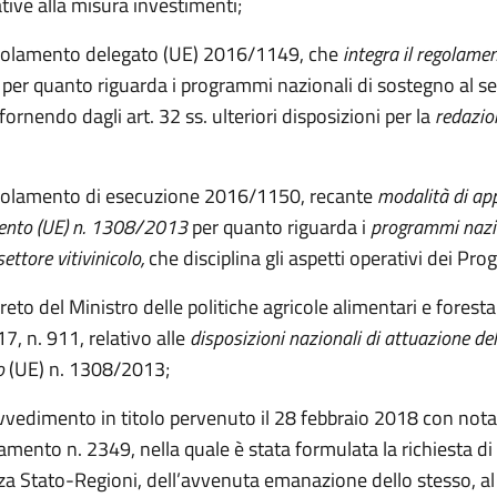
ative alla misura investimenti;
golamento delegato (UE) 2016/1149, che
integra il regolamen
3
per quanto riguarda i programmi nazionali di sostegno al se
fornendo dagli art. 32 ss. ulteriori disposizioni per la
redazio
golamento di esecuzione 2016/1150, recante
modalità di ap
ento (UE) n. 1308/2013
per quanto riguarda i
programmi nazio
ettore vitivinicolo,
che disciplina gli aspetti operativi dei Pr
reto del Ministro delle politiche agricole alimentari e foresta
7, n. 911, relativo alle
disposizioni nazionali di attuazione del
o
(UE) n. 1308/2013;
ovvedimento in titolo pervenuto il 28 febbraio 2018 con nota
ento n. 2349, nella quale è stata formulata la richiesta di
za Stato-Regioni, dell’avvenuta emanazione dello stesso, al 