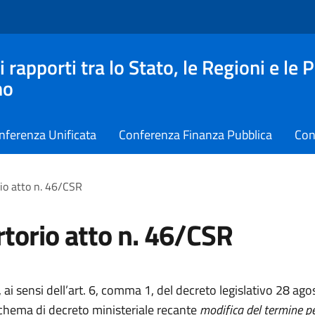
apporti tra lo Stato, le Regioni e le 
no
nferenza Unificata
Conferenza Finanza Pubblica
Con
io atto n. 46/CSR
torio atto n. 46/CSR
 ai sensi dell’art. 6, comma 1, del decreto legislativo 28 ago
schema di decreto ministeriale recante
modifica del termine pe