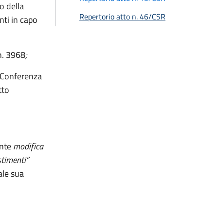
o della
Repertorio atto n. 46/CSR
nti in capo
n. 3968
;
a Conferenza
tto
ante
modifica
stimenti”
ale sua