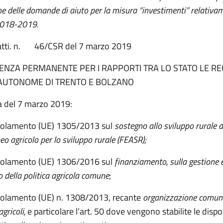
e delle domande di aiuto per la misura “investimenti” relativam
018-2019.
 atti. n. 46/CSR del 7 marzo 2019
ENZA PERMANENTE PER I RAPPORTI TRA LO STATO LE REG
AUTONOME DI TRENTO E BOLZANO
a del 7 marzo 2019:
egolamento (UE) 1305/2013 sul
sostegno allo sviluppo rurale d
o agricolo per lo sviluppo rurale (FEASR);
egolamento (UE) 1306/2016 sul
finanziamento, sulla gestione e
 della politica agricola comune
;
golamento (UE) n. 1308/2013, recante
organizzazione comune
gricoli,
e particolare l’art. 50 dove vengono stabilite le dispo