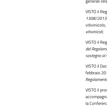
generali rel
VISTO il Re
1308/201
vitivinicolo
,
vitivinicoli
;
VISTO il Re
del Regolam
sostegno al s
VISTO il Dec
febbraio 201
Regolament
VISTO il pr
accompagnam
la Conferen