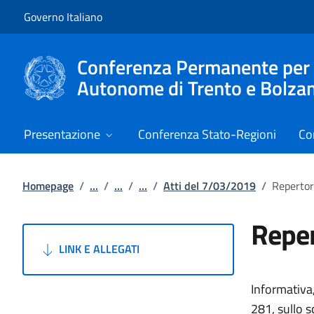
Vai al contenuto
Vai alla navigazione del sito
Governo Italiano
Conferenza Permanente per i r
Autonome di Trento e Bolza
Presentazione
Conferenza Stato-Regioni
Co
Homepage
/
...
/
...
/
...
/
Atti del 7/03/2019
/
Repertor
Reper
LINK E ALLEGATI
Informativa,
281, sullo 