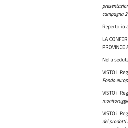
presentazion
campagna 2
Repertorio
LA CONFER
PROVINCE 
Nella sedut
VISTO il R
Fondo europe
VISTO il R
monitoraggio
VISTO il Re
dei prodotti a