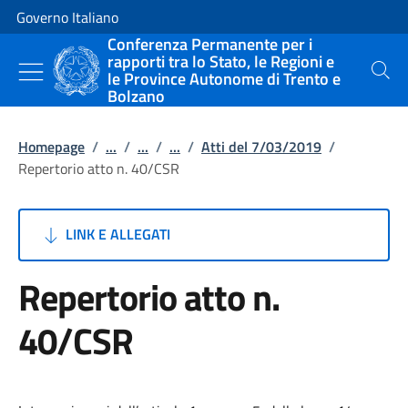
Vai al contenuto
Vai alla navigazione del sito
Governo Italiano
Conferenza Permanente per i
rapporti tra lo Stato, le Regioni e
le Province Autonome di Trento e
Cerca
Bolzano
Homepage
/
...
/
...
/
...
/
Atti del 7/03/2019
/
Repertorio atto n. 40/CSR
LINK E ALLEGATI
Repertorio atto n.
40/CSR