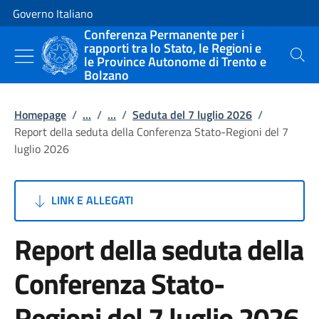
Vai al contenuto
Vai alla navigazione del sito
Governo Italiano
Conferenza Permanente per i
rapporti tra lo Stato, le Regioni e
le Province Autonome di Trento e
Cerca
Bolzano
Homepage
/
...
/
...
/
Seduta del 7 luglio 2026
/
Report della seduta della Conferenza Stato-Regioni del 7
luglio 2026
LINK E ALLEGATI
Report della seduta della
Conferenza Stato-
Regioni del 7 luglio 2026