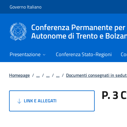
Vai al contenuto
Vai alla navigazione del sito
Governo Italiano
Conferenza Permanente per i r
Autonome di Trento e Bolza
Presentazione
Conferenza Stato-Regioni
Co
Homepage
/
...
/
...
/
...
/
Documenti consegnati in sedut
P. 3 
LINK E ALLEGATI