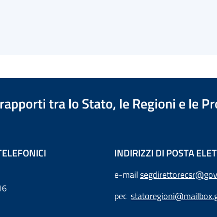
apporti tra lo Stato, le Regioni e le 
TELEFONICI
INDIRIZZI DI POSTA EL
e-mail
segdirettorecsr@gov
16
pec
statoregioni@mailbox.g