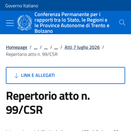
Vai al contenuto
Vai alla navigazione del sito
Governo Italiano
Conferenza Permanente per i
rapporti tra lo Stato, le Regioni e
le Province Autonome di Trento e
Cerca
Bolzano
Homepage
/
...
/
...
/
...
/
Atti 7 luglio 2026
/
Repertorio atto n. 99/CSR
LINK E ALLEGATI
Repertorio atto n.
99/CSR