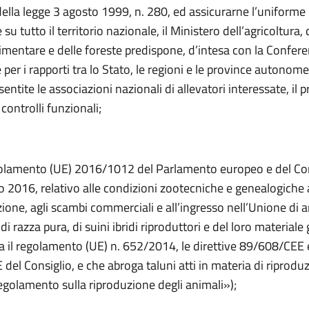
 della legge 3 agosto 1999, n. 280, ed assicurarne l’uniforme
su tutto il territorio nazionale, il Ministero dell’agricoltura, 
limentare e delle foreste predispone, d’intesa con la Confer
er i rapporti tra lo Stato, le regioni e le province autonome
sentite le associazioni nazionali di allevatori interessate, i
controlli funzionali;
golamento (UE) 2016/1012 del Parlamento europeo e del Con
o 2016, relativo alle condizioni zootecniche e genealogiche a
zione, agli scambi commerciali e all’ingresso nell’Unione di 
 di razza pura, di suini ibridi riproduttori e del loro materiale
a il regolamento (UE) n. 652/2014, le direttive 89/608/CEE 
el Consiglio, e che abroga taluni atti in materia di riprodu
egolamento sulla riproduzione degli animali»);