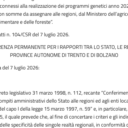
e connessi alla realizzazione dei programmi genetici anno 20
con somme da assegnare alle regioni, dal Ministero dell’agrico
imentare e delle foreste”.
tti n. 104/CSR del 7 luglio 2026.
ENZA PERMANENTE PER I RAPPORTI TRA LO STATO, LE RE
PROVINCE AUTONOME DI TRENTO E DI BOLZANO
 del 7 luglio 2026:
creto legislativo 31 marzo 1998, n. 112, recante “Conferimen
ompiti amministrativi dello Stato alle regioni ed agli enti local
el capo I della legge 15 marzo 1997, n. 59” e, in particolare, 
il quale prevede che, al fine di concertare i criteri e gli indir
 delle specificità delle singole realtà regionali, in conformità