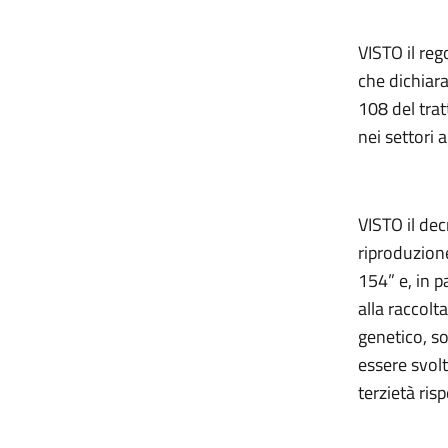
VISTO il re
che dichiara
108 del tra
nei settori a
VISTO il dec
riproduzione
154” e, in pa
alla raccolt
genetico, so
essere svolte
terzietà risp