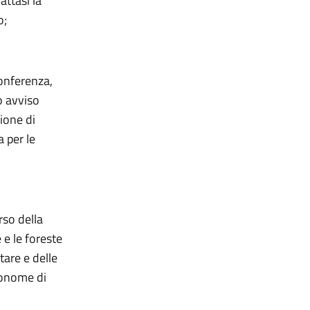
attasi la
o;
onferenza,
o avviso
sione di
a per le
rso della
 e le foreste
tare e delle
utonome di