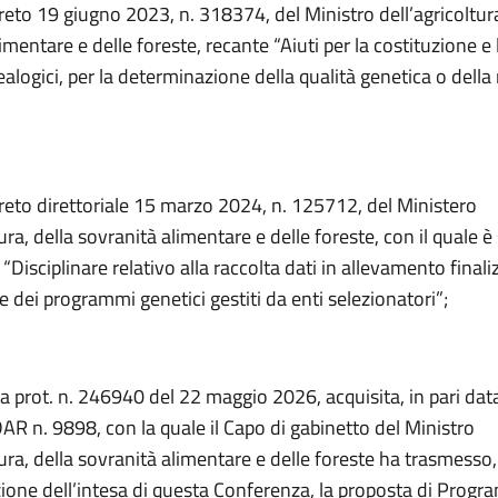
reto 19 giugno 2023, n. 318374, del Ministro dell’agricoltura
imentare e delle foreste, recante “Aiuti per la costituzione e
nealogici, per la determinazione della qualità genetica o della
creto direttoriale 15 marzo 2024, n. 125712, del Ministero
tura, della sovranità alimentare e delle foreste, con il quale è
 “Disciplinare relativo alla raccolta dati in allevamento finali
e dei programmi genetici gestiti da enti selezionatori”;
a prot. n. 246940 del 22 maggio 2026, acquisita, in pari data
AR n. 9898, con la quale il Capo di gabinetto del Ministro
tura, della sovranità alimentare e delle foreste ha trasmesso, 
zione dell’intesa di questa Conferenza, la proposta di Prog