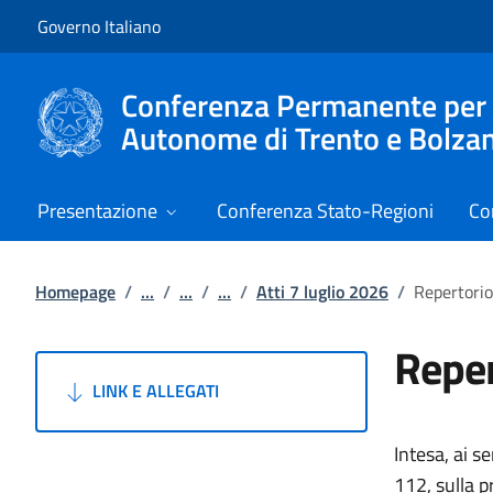
Vai al contenuto
Vai alla navigazione del sito
Governo Italiano
Conferenza Permanente per i r
Autonome di Trento e Bolza
Presentazione
Conferenza Stato-Regioni
Co
Homepage
/
...
/
...
/
...
/
Atti 7 luglio 2026
/
Repertorio
Reper
LINK E ALLEGATI
Intesa, ai s
112, sulla p