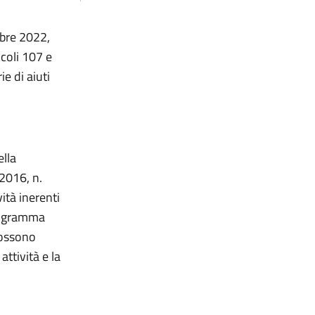
bre 2022,
icoli 107 e
e di aiuti
ella
 2016, n.
vità inerenti
programma
 possono
attività e la