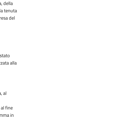
, della
 la tenuta
 resa del
 stato
zzata alla
, al
al fine
ramma in