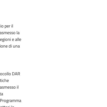
o per il
rasmesso la
egioni e alle
ione di una
otocollo DAR
tiche
rasmesso il
ta
di Programma