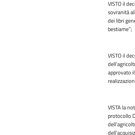
VISTO il dec
sovranità al
dei libri ge
bestiame”;
VISTO il de
dell’agricol
approvato il
realizzazion
VISTA la not
protocollo D
dell’agricol
dell’acquisi