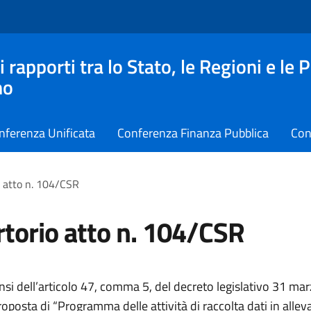
apporti tra lo Stato, le Regioni e le 
no
nferenza Unificata
Conferenza Finanza Pubblica
Con
 atto n. 104/CSR
torio atto n. 104/CSR
ensi dell’articolo 47, comma 5, del decreto legislativo 31 ma
roposta di “Programma delle attività di raccolta dati in all