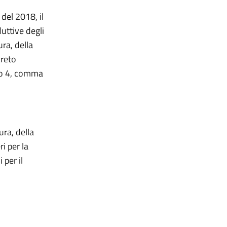
 del 2018, il
duttive degli
ura, della
creto
olo 4, comma
ura, della
i per la
 per il