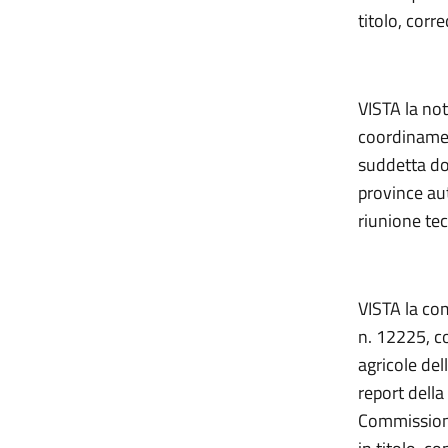
titolo, corre
VISTA la not
coordinamen
suddetta doc
province au
riunione tec
VISTA la com
n. 12225, c
agricole de
report della
Commissione