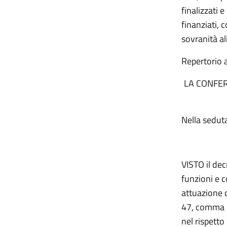
finalizzati 
finanziati, 
sovranità al
Repertorio a
LA CONFER
Nella seduta
VISTO il de
funzioni e c
attuazione d
47, comma 5, 
nel rispetto