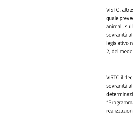
VISTO, altre
quale preved
animali, sul
sovranità al
legislativo 
2, del mede
VISTO il dec
sovranità al
determinazio
“Programma d
realizzazio