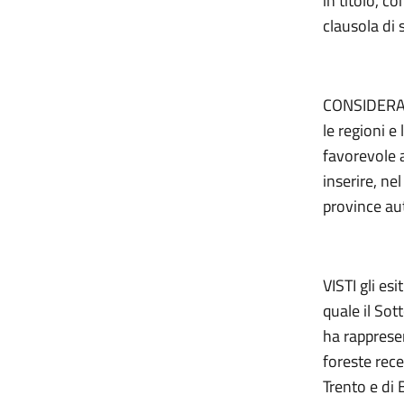
in titolo, c
clausola di
CONSIDERATO
le regioni 
favorevole a
inserire, ne
province au
VISTI gli es
quale il Sot
ha rappresen
foreste rece
Trento e di