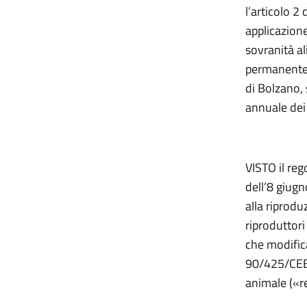
l’articolo 2
applicazione 
sovranità a
permanente p
di Bolzano, 
annuale dei 
VISTO il re
dell’8 giugn
alla riprodu
riproduttori
che modific
90/425/CEE d
animale («r