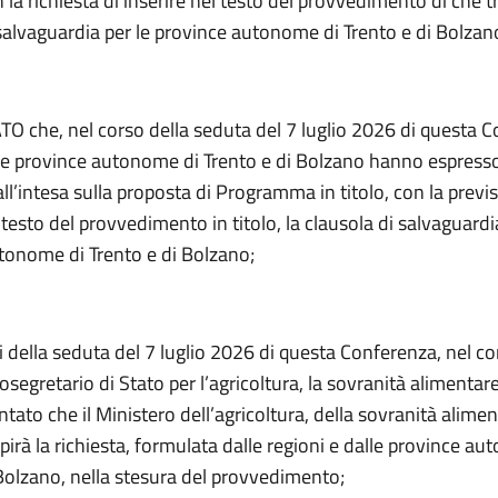
on la richiesta di inserire nel testo del provvedimento di che tr
 salvaguardia per le province autonome di Trento e di Bolzan
 che, nel corso della seduta del 7 luglio 2026 di questa C
e le province autonome di Trento e di Bolzano hanno espress
ll’intesa sulla proposta di Programma in titolo, con la previ
l testo del provvedimento in titolo, la clausola di salvaguardi
tonome di Trento e di Bolzano;
iti della seduta del 7 luglio 2026 di questa Conferenza, nel co
tosegretario di Stato per l’agricoltura, la sovranità alimentare
tato che il Ministero dell’agricoltura, della sovranità alimen
pirà la richiesta, formulata dalle regioni e dalle province a
 Bolzano, nella stesura del provvedimento;