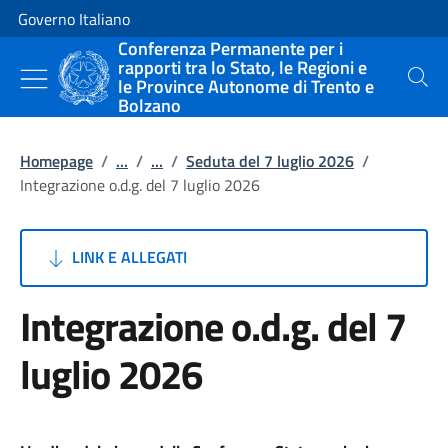
Vai al contenuto
Vai alla navigazione del sito
Governo Italiano
Conferenza Permanente per i
rapporti tra lo Stato, le Regioni e
le Province Autonome di Trento e
Cerca
Bolzano
Homepage
/
...
/
...
/
Seduta del 7 luglio 2026
/
Integrazione o.d.g. del 7 luglio 2026
LINK E ALLEGATI
Integrazione o.d.g. del 7
luglio 2026