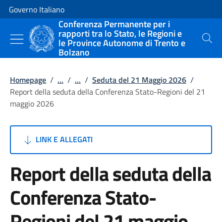
Vai al contenuto
Vai alla navigazione del sito
Governo Italiano
Conferenza Permanente per i
rapporti tra lo Stato, le Regioni e
le Province Autonome di Trento e
Cerca
Bolzano
Homepage
/
...
/
...
/
Seduta del 21 Maggio 2026
/
Report della seduta della Conferenza Stato-Regioni del 21
maggio 2026
LINK E ALLEGATI
Report della seduta della
Conferenza Stato-
Regioni del 21 maggio