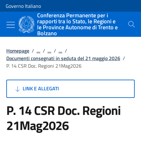
Vai al contenuto
Vai alla navigazione del sito
Governo Italiano
Conferenza Permanente per i
rapporti tra lo Stato, le Regioni e
le Province Autonome di Trento e
Cerca
Bolzano
Homepage
/
...
/
...
/
...
/
Documenti consegnati in seduta del 21 maggio 2026
/
P. 14 CSR Doc. Regioni 21Mag2026
LINK E ALLEGATI
P. 14 CSR Doc. Regioni
21Mag2026