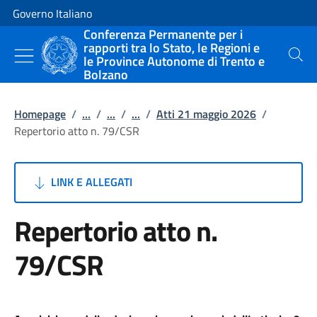
Vai al contenuto
Vai alla navigazione del sito
Governo Italiano
Conferenza Permanente per i
rapporti tra lo Stato, le Regioni e
le Province Autonome di Trento e
Cerca
Bolzano
Homepage
/
...
/
...
/
...
/
Atti 21 maggio 2026
/
Repertorio atto n. 79/CSR
LINK E ALLEGATI
Repertorio atto n.
79/CSR