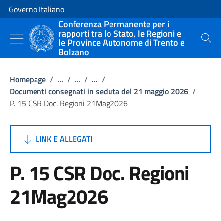
Vai al contenuto
Vai alla navigazione del sito
Governo Italiano
Conferenza Permanente per i
rapporti tra lo Stato, le Regioni e
le Province Autonome di Trento e
Cerca
Bolzano
Homepage
/
...
/
...
/
...
/
Documenti consegnati in seduta del 21 maggio 2026
/
P. 15 CSR Doc. Regioni 21Mag2026
LINK E ALLEGATI
P. 15 CSR Doc. Regioni
21Mag2026