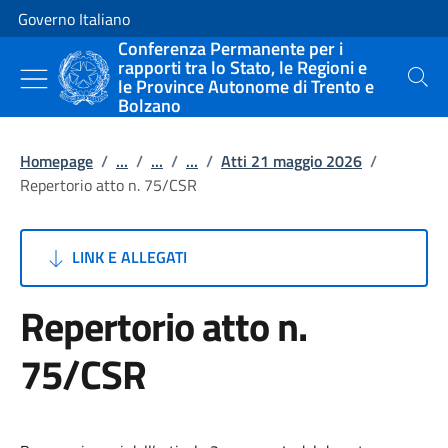
Vai al contenuto
Vai alla navigazione del sito
Governo Italiano
Conferenza Permanente per i
rapporti tra lo Stato, le Regioni e
le Province Autonome di Trento e
Cerca
Bolzano
Homepage
/
...
/
...
/
...
/
Atti 21 maggio 2026
/
Repertorio atto n. 75/CSR
LINK E ALLEGATI
Repertorio atto n.
75/CSR