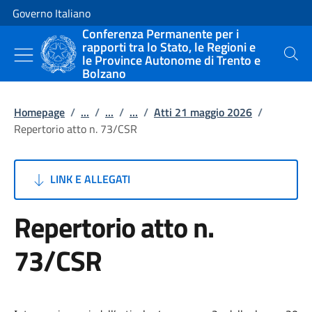
Vai al contenuto
Vai alla navigazione del sito
Governo Italiano
Conferenza Permanente per i
rapporti tra lo Stato, le Regioni e
le Province Autonome di Trento e
Cerca
Bolzano
Homepage
/
...
/
...
/
...
/
Atti 21 maggio 2026
/
Repertorio atto n. 73/CSR
LINK E ALLEGATI
Repertorio atto n.
73/CSR