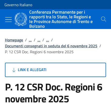
Vai al contenuto
Vai alla navigazione del sito
Governo Italiano
Conferenza Permanente per i
rapporti tra lo Stato, le Regioni e
le Province Autonome di Trento e
Cerca
Bolzano
Homepage
/
...
/
...
/
...
/
Documenti consegnati in seduta del 6 novembre 2025
/
P. 12 CSR Doc. Regioni 6 novembre 2025
LINK E ALLEGATI
P. 12 CSR Doc. Regioni 6
novembre 2025