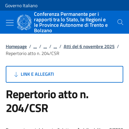
Vai al contenuto
Vai alla navigazione del sito
Governo Italiano
Conferenza Permanente per i
rapporti tra lo Stato, le Regioni e
le Province Autonome di Trento e
Cerca
Bolzano
Homepage
/
...
/
...
/
...
/
Atti del 6 novembre 2025
/
Repertorio atto n. 204/CSR
LINK E ALLEGATI
Repertorio atto n.
204/CSR