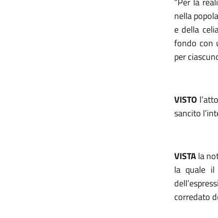
“Per la rea
nella popola
e della celi
fondo con u
per ciascun
VISTO
l’att
sancito l’i
VISTA
la no
la quale il
dell’espres
corredato d