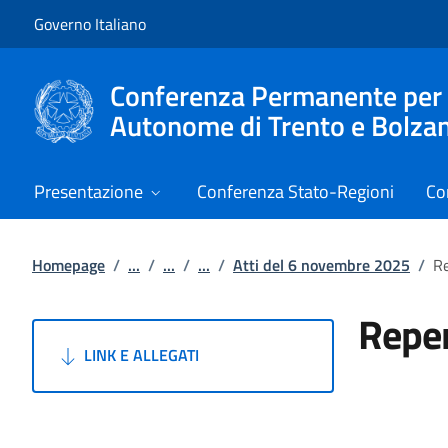
Vai al contenuto
Vai alla navigazione del sito
Governo Italiano
Conferenza Permanente per i r
Autonome di Trento e Bolza
Presentazione
Conferenza Stato-Regioni
Co
Homepage
/
...
/
...
/
...
/
Atti del 6 novembre 2025
/
Re
Reper
LINK E ALLEGATI