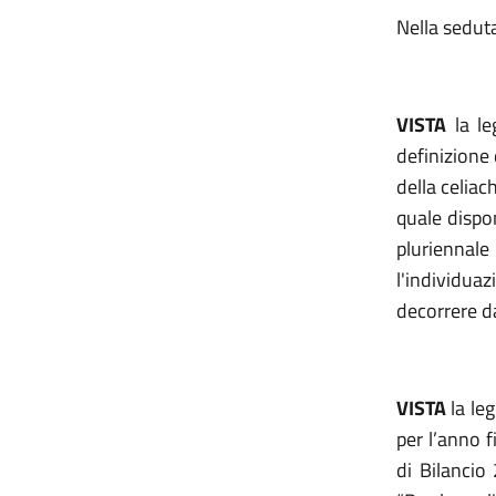
Nella sedut
VISTA
la le
definizione 
della celiac
quale dispo
pluriennal
l'individuaz
decorrere d
VISTA
la le
per l’anno f
di Bilancio