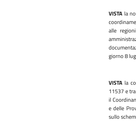
VISTA
la no
coordinamen
alle regio
amministraz
documentaz
giorno 8 lug
VISTA
la co
11537 e tra
il Coordina
e delle Pr
sullo schem