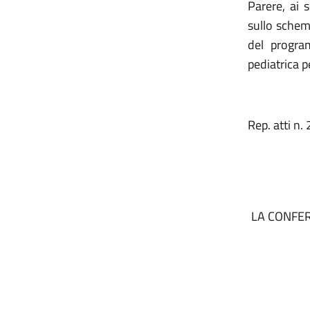
Parere, ai 
sullo schema
del progra
pediatrica p
Rep. atti n
LA CONFER