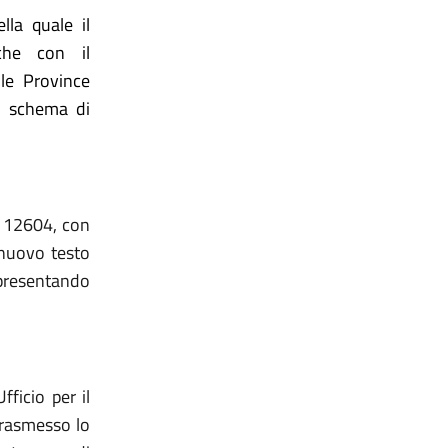
lla quale il
che con il
le Province
o schema di
n. 12604, con
 nuovo testo
appresentando
ficio per il
trasmesso lo