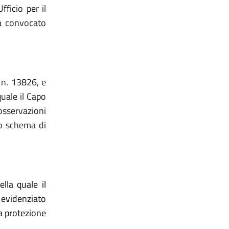
ficio per il
ha convocato
 n. 13826, e
uale il Capo
osservazioni
lo schema di
lla quale il
 evidenziato
la protezione