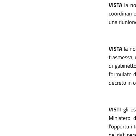
VISTA
la no
coordinamen
una riunione
VISTA
la no
trasmessa, 
di gabinett
formulate d
decreto in 
VISTI
gli e
Ministero d
l’opportunit
dei dati per