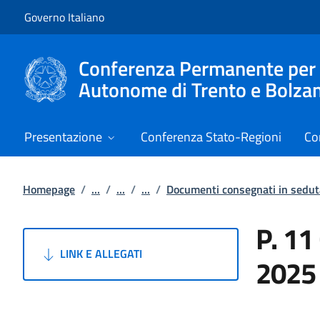
Vai al contenuto
Vai alla navigazione del sito
Governo Italiano
Conferenza Permanente per i r
Autonome di Trento e Bolza
Presentazione
Conferenza Stato-Regioni
Co
Homepage
/
...
/
...
/
...
/
Documenti consegnati in sedu
P. 11
LINK E ALLEGATI
2025