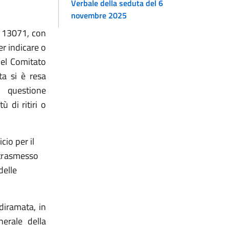
Verbale della seduta del 6
novembre 2025
. 13071,
con
er indicare o
del Comitato
sta si è resa
n questione
ù di ritiri o
cio per il
 trasmesso
delle
diramata, in
erale della