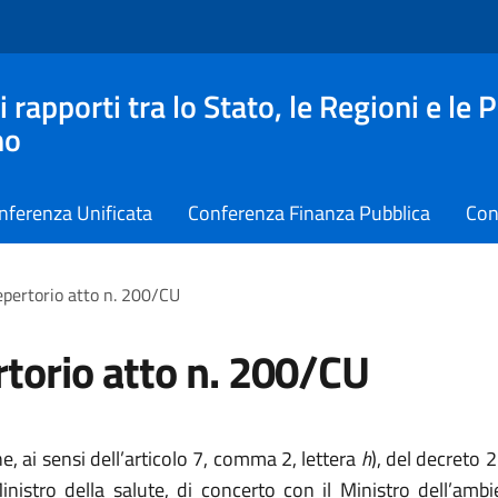
apporti tra lo Stato, le Regioni e le 
no
nferenza Unificata
Conferenza Finanza Pubblica
Con
pertorio atto n. 200/CU
torio atto n. 200/CU
, ai sensi dell’articolo 7, comma 2, lettera
h
), del decreto
nistro della salute, di concerto con il Ministro dell’ambi