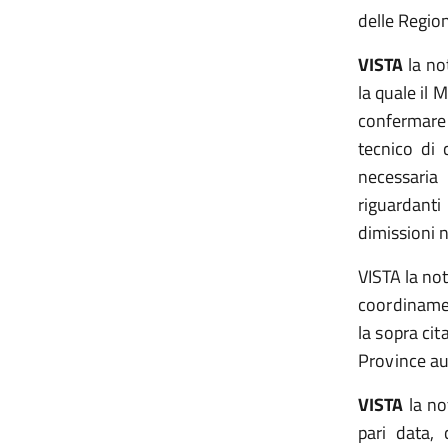
delle Regio
VISTA
la no
la quale il 
confermare 
tecnico di
necessaria
riguardanti 
dimissioni n
VISTA la
not
coordinamen
la sopra cit
Province a
VISTA
la no
pari data,