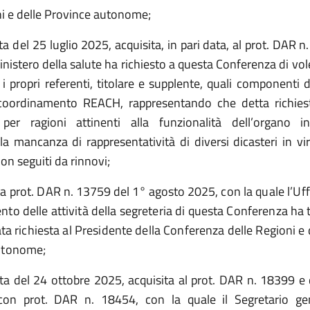
ni e delle Province autonome;
ta del
25 luglio 2025,
acquisita, in pari data, al prot. DAR n
Ministero della salute
ha richiesto a questa Conferenza di vol
i propri referenti, titolare e supplente, quali componenti 
 coordinamento REACH,
rappresentando che detta
richie
 per ragioni attinenti alla funzionalità dell’organo i
la mancanza di rappresentatività di diversi dicasteri in virt
on seguiti da rinnovi;
a prot. DAR n.
13759 del 1° agosto 2025
,
con la quale l’Uffi
to delle attività della segreteria di questa Conferenza ha
ata richiesta al Presidente della Conferenza delle Regioni e 
utonome;
ta del 24 ottobre 2025, acquisita al prot. DAR n. 18399 e 
 con prot. DAR n. 18454, con la quale il Segretario gen