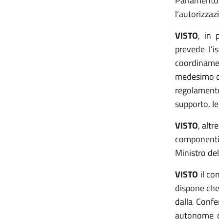
Parlamento 
l’autorizzaz
VISTO
, in 
prevede l’i
coordinamen
medesimo dec
regolament
supporto, le
VISTO
, altr
componenti 
Ministro del
VISTO
il co
dispone che
dalla Confe
autonome di