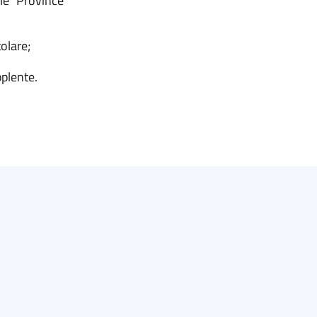
le Province
olare;
pplente.