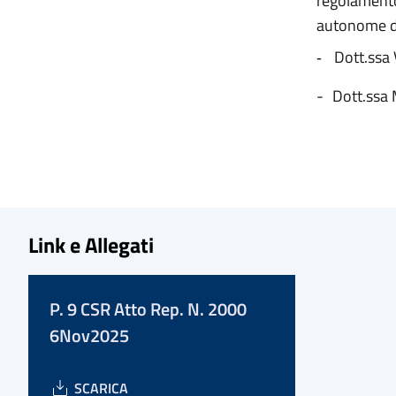
regolament
autonome di
Dott.ssa
-
-
Dott.ssa 
Link e Allegati
P. 9 CSR Atto Rep. N. 2000
6Nov2025
SCARICA