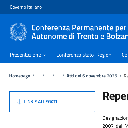
Vai al contenuto
Vai alla navigazione del sito
Governo Italiano
Conferenza Permanente per i r
Autonome di Trento e Bolza
Presentazione
Conferenza Stato-Regioni
Co
Homepage
/
...
/
...
/
...
/
Atti del 6 novembre 2025
/
Re
Reper
LINK E ALLEGATI
Designazione
2007 del Mi