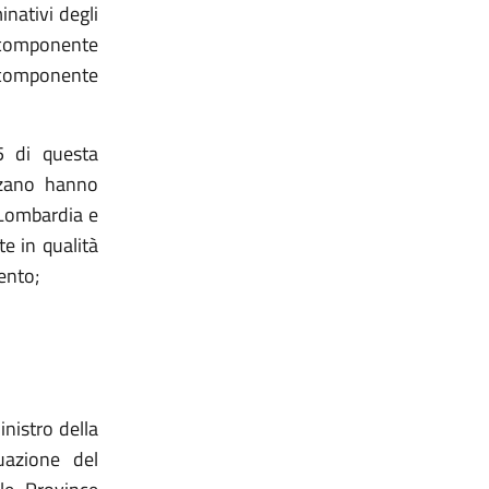
nativi degli
componente
(componente
 di questa
lzano hanno
 Lombardia e
te in qualità
ento;
nistro della
uazione del