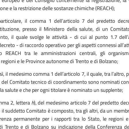
europeo e del Consiglio concernente la registrazione, la 
ione e la restrizione delle sostanze chimiche (REACH);
particolare, il comma 1 dell’articolo 7 del
predetto decre
stituzione, presso il Ministero della salute, di un Comitat
to, il quale svolge le attività - di cui al punto 1.7 dell’a
reto - di raccordo operativo per gli aspetti connessi all’a
o REACH tra le amministrazioni centrali, gli organismi
 regioni e le Province autonome di Trento e di Bolzano;
esì, il medesimo comma 1 dell’articolo 7, il quale, tra l’altro,
del Comitato tecnico di coordinamento sono nominati con
la salute e che per ogni titolare è nominato un supplente;
mma 2, lettera
h
), del medesimo articolo 7 del
predetto decr
 il suddetto Comitato è composto, tra gli altri, da un memb
renza permanente per i rapporti tra lo Stato, le regioni e
 Trento e di Bolzano su indicazione della Conferenza de