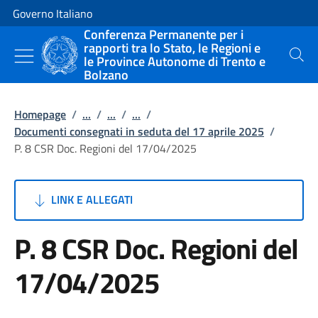
Vai al contenuto
Vai alla navigazione del sito
Governo Italiano
Conferenza Permanente per i
rapporti tra lo Stato, le Regioni e
le Province Autonome di Trento e
Cerca
Bolzano
Homepage
/
...
/
...
/
...
/
Documenti consegnati in seduta del 17 aprile 2025
/
P. 8 CSR Doc. Regioni del 17/04/2025
LINK E ALLEGATI
P. 8 CSR Doc. Regioni del
17/04/2025