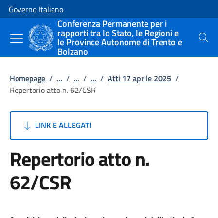
Vai al contenuto
Vai alla navigazione del sito
Governo Italiano
Conferenza Permanente per i
rapporti tra lo Stato, le Regioni e
le Province Autonome di Trento e
Cerca
Bolzano
Homepage
/
...
/
...
/
...
/
Atti 17 aprile 2025
/
Repertorio atto n. 62/CSR
LINK E ALLEGATI
Repertorio atto n.
62/CSR