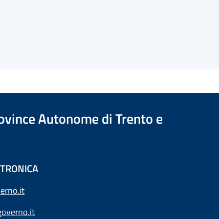
Province Autonome di Trento e
ETTRONICA
erno.it
overno.it