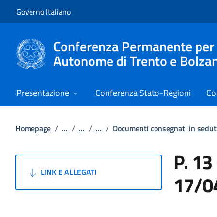
Vai al contenuto
Vai alla navigazione del sito
Governo Italiano
Conferenza Permanente per i r
Autonome di Trento e Bolza
Presentazione
Conferenza Stato-Regioni
Co
Homepage
/
...
/
...
/
...
/
Documenti consegnati in sedut
P. 13
LINK E ALLEGATI
17/0