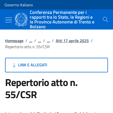
Vai al contenuto
Vai alla navigazione del sito
Governo Italiano
Conferenza Permanente per i
rapporti tra lo Stato, le Regioni e
le Province Autonome di Trento e
Cerca
Bolzano
Homepage
/
...
/
...
/
...
/
Atti 17 aprile 2025
/
Repertorio atto n. 55/CSR
LINK E ALLEGATI
Repertorio atto n.
55/CSR