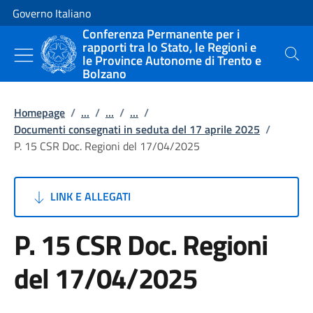
Vai al contenuto
Vai alla navigazione del sito
Governo Italiano
Conferenza Permanente per i
rapporti tra lo Stato, le Regioni e
le Province Autonome di Trento e
Cerca
Bolzano
Homepage
/
...
/
...
/
...
/
Documenti consegnati in seduta del 17 aprile 2025
/
P. 15 CSR Doc. Regioni del 17/04/2025
LINK E ALLEGATI
P. 15 CSR Doc. Regioni
del 17/04/2025