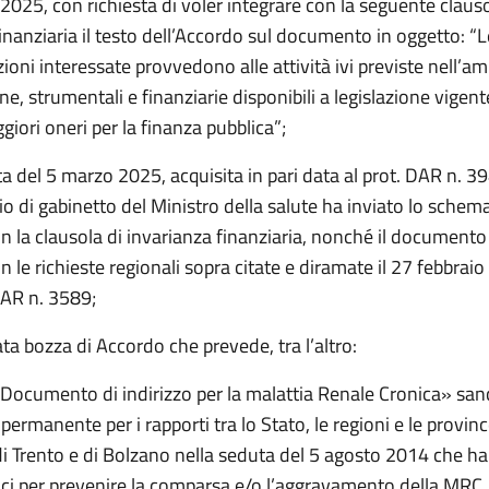
2025, con richiesta di voler integrare con la seguente clauso
inanziaria il testo dell’Accordo sul documento in oggetto: “L
oni interessate provvedono alle attività ivi previste nell’am
e, strumentali e finanziarie disponibili a legislazione vigent
iori oneri per la finanza pubblica”;
a del 5 marzo 2025, acquisita in pari data al prot. DAR n. 39
cio di gabinetto del Ministro della salute ha inviato lo sche
n la clausola di invarianza finanziaria, nonché il documento
n le richieste regionali sopra citate e diramate il 27 febbrai
DAR n. 3589;
ata bozza di Accordo che prevede, tra l’altro:
«Documento di indirizzo per la malattia Renale Cronica» sanc
ermanente per i rapporti tra lo Stato, le regioni e le provin
 Trento e di Bolzano nella seduta del 5 agosto 2014 che ha
aci per prevenire la comparsa e/o l’aggravamento della MRC,