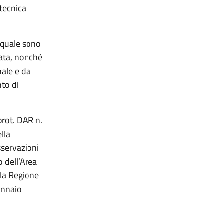
tecnica
a quale sono
tata, nonché
nale e da
to di
prot. DAR n.
lla
sservazioni
 dell’Area
lla Regione
ennaio