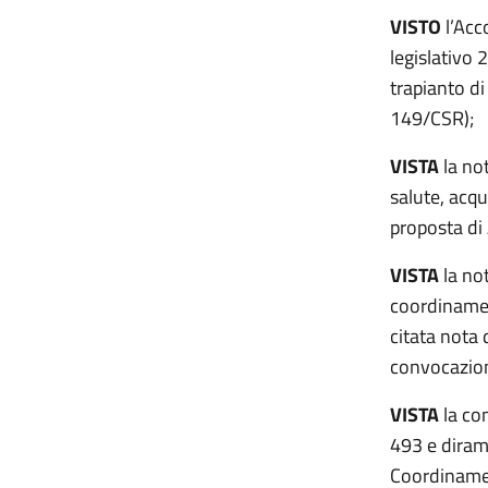
VISTO
l’Acco
legislativo
trapianto di
149/CSR);
VISTA
la no
salute, acqu
proposta di
VISTA
la not
coordinamen
citata nota 
convocazion
VISTA
la com
493 e diram
Coordinamen