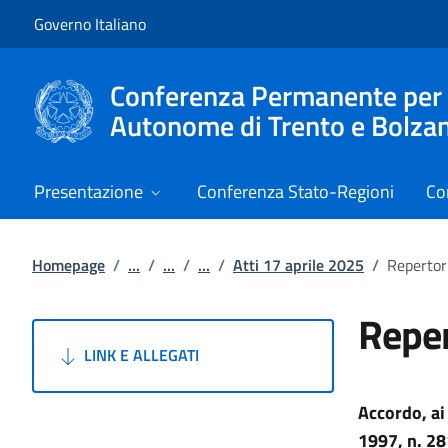
Vai al contenuto
Vai alla navigazione del sito
Governo Italiano
Conferenza Permanente per i r
Autonome di Trento e Bolza
Presentazione
Conferenza Stato-Regioni
Co
Homepage
/
...
/
...
/
...
/
Atti 17 aprile 2025
/
Repertor
Reper
LINK E ALLEGATI
Accordo, ai
1997, n. 28