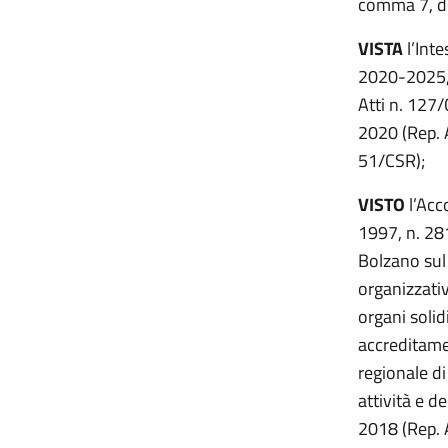
comma 7, de
VISTA
l’Int
2020-2025, 
Atti n. 127/
2020 (Rep. A
51/CSR);
VISTO
l’Acc
1997, n. 281
Bolzano sul 
organizzativ
organi solid
accreditame
regionale di
attività e d
2018 (Rep. 