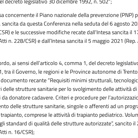
l decreto legislativo 30 dicembre 1992, n. 502”;
esa concernente il Piano nazionale della prevenzione (PNP) pe
sancita da questa Conferenza nella seduta del 6 agosto 20
CSR) e le successive modifiche recate dall’Intesa sancita il 
tti n. 228/CSR) e dall’Intesa sancita il 5 maggio 2021 (Rep. A
ordo, ai sensi dell’articolo 4, comma 1, del decreto legislati
, tra il Governo, le regioni e le Province autonome di Trento
documento recante “Requisiti minimi strutturali, tecnologic
i delle strutture sanitarie per lo svolgimento delle attività di
i da donatore cadavere. Criteri e procedure per l’autorizzazi
nto delle strutture sanitarie, singole o afferenti ad un pro
 trapianto, comprese le attività di trapianto pediatrico. Volu
egli standard di qualità delle strutture autorizzate”, sancito i
Atti n. 16/CSR);