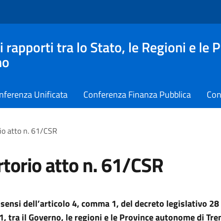
apporti tra lo Stato, le Regioni e le 
no
nferenza Unificata
Conferenza Finanza Pubblica
Con
io atto n. 61/CSR
torio atto n. 61/CSR
 sensi dell’articolo 4, comma 1, del decreto legislativo 2
1, tra il Governo, le regioni e le Province autonome di Tren