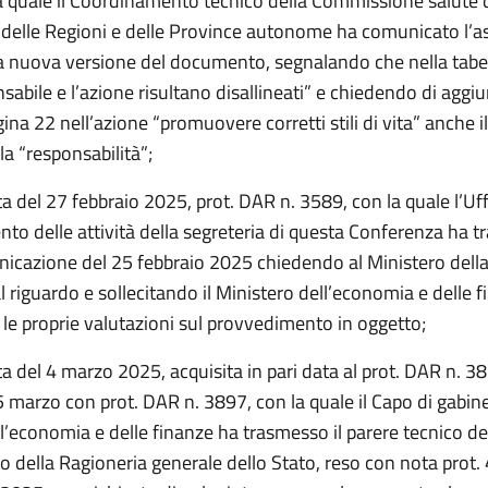
a quale il Coordinamento tecnico della Commissione salute 
delle Regioni e delle Province autonome ha comunicato l’
la nuova versione del documento, segnalando che nella tabel
nsabile e l’azione risultano disallineati” e chiedendo di aggi
gina 22 nell’azione “promuovere corretti stili di vita” anche 
lla “responsabilità”;
a del 27 febbraio 2025, prot. DAR n. 3589, con la quale l’Uffi
to delle attività della segreteria di questa Conferenza ha t
nicazione del 25 febbraio 2025 chiedendo al Ministero della
l riguardo e sollecitando il Ministero dell’economia e delle f
le proprie valutazioni sul provvedimento in oggetto;
a del 4 marzo 2025, acquisita in pari data al prot. DAR n. 3
5 marzo con prot. DAR n. 3897, con la quale il Capo di gabin
l’economia e delle finanze ha trasmesso il parere tecnico de
o della Ragioneria generale dello Stato, reso con nota prot.