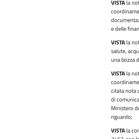
VISTA
la no
coordinamen
documentazio
e delle fina
VISTA
la not
salute, acqu
una bozza d
VISTA
la no
coordinamen
citata nota 
di comunicar
Ministero de
riguardo;
VISTA
la com