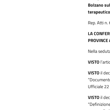
Bolzano sul
terapeutico
Rep. Att
LA CONFER
PROVINCE 
Nella seduta
VISTO
l’art
VISTO
il de
“Documento 
Ufficiale 2
VISTO
il de
“Definizione