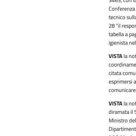
3463, con l
Conferenza 
tecnico sul
28 “il respo
tabella a pa
igienista ne
VISTA
la not
coordinamen
citata comu
esprimersi a
comunicare 
VISTA
la not
diramata il 
Ministro del
Dipartiment