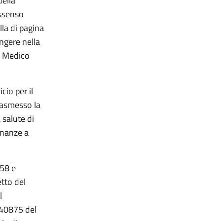
della
assenso
la di pagina
ungere nella
il Medico
cio per il
rasmesso la
 salute di
inanze a
858 e
etto del
l
 40875 del