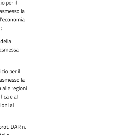
o per il
rasmesso la
ell’economia
;
 della
trasmessa
cio per il
rasmesso la
 alle regioni
fica e al
ioni al
prot. DAR n.