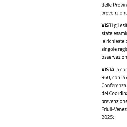
delle Provi
prevenzione 
VISTI
gli es
state esami
le richieste
singole reg
osservazioni
VISTA
la com
960, con la
Conferenza 
del Coordin
prevenzione
Friuli-Venez
2025;