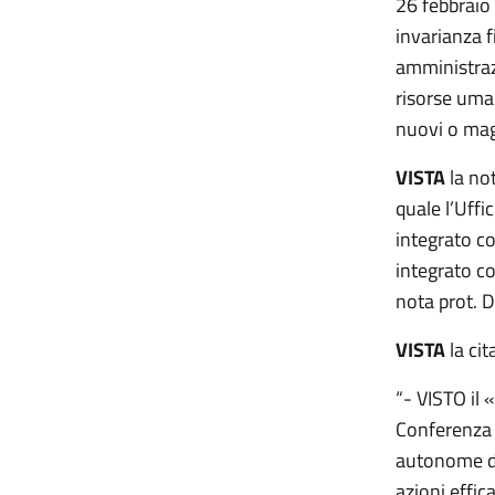
26 febbraio 
invarianza f
amministrazi
risorse uman
nuovi o magg
VISTA
la not
quale l’Uffi
integrato co
integrato co
nota prot. 
VISTA
la cit
“- VISTO il 
Conferenza p
autonome di
azioni effic