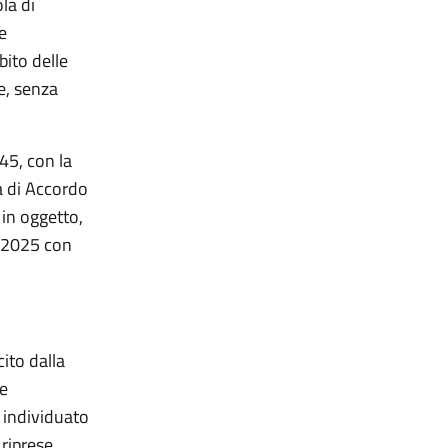
la di
e
bito delle
e, senza
45, con la
ma di Accordo
 in oggetto,
o 2025 con
ito dalla
ce
 individuato
 riprese