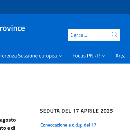
Province
Cerca
ferenza Sessione europea
Focus PNRR
Area r
SEDUTA DEL 17 APRILE 2025
8 agosto
Convocazione e o.d.g. del 17
to e di