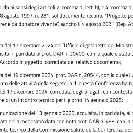
rdo ai sensi degli articoli 2, comma 1, lett. b), e 4, comma 1
 28 agosto 1997, n. 281, sul documento recante “Progetto per
 rene da donatore vivente”, sancito il 4 agosto 2021 (Rep. Att
ta del 17 dicembre 2024 dell’Ufficio di gabinetto del Ministr
isita in pari data al prot. DAR n. 20400, con la quale è stata
 Accordo in oggetto, corredata del relativo documento;
a del 19 dicembre 2024, prot. DAR n. 20544, con la quale l’Uf
to delle attività della segreteria di questa Conferenza ha t
del 17 dicembre 2024, corredata degli allegati, con contestu
e di un incontro tecnico per il giorno 14 gennaio 2025;
unicazione del 13 gennaio 2025, acquisita, in pari data, al
ata nella medesima data con nota prot. DAR n. 499, con la q
to tecnico della Commissione salute della Conferenza dell