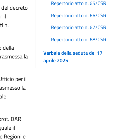
Repertorio atto n. 65/CSR
, del decreto
Repertorio atto n. 66/CSR
 il
i n.
Repertorio atto n. 67/CSR
Repertorio atto n. 68/CSR
o della
Verbale della seduta del 17
 trasmessa la
aprile 2025
ficio per il
rasmesso la
ale
 prot. DAR
uale il
e Regioni e