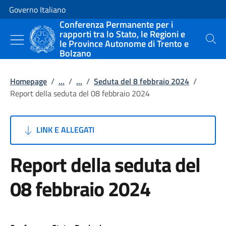
Vai al contenuto
Vai alla navigazione del sito
Governo Italiano
Conferenza Permanente per i
rapporti tra lo Stato, le Regioni e
le Province Autonome di Trento e
Cerca
Bolzano
Homepage
/
...
/
...
/
Seduta del 8 febbraio 2024
/
Report della seduta del 08 febbraio 2024
LINK E ALLEGATI
Report della seduta del
08 febbraio 2024