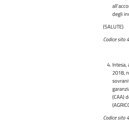
all’acc
degli in
(SALUTE)
Codice sito 4
Intesa,
2018, n.
sovranit
garanzi
(CAA) de
(AGRIC
Codice sito 4