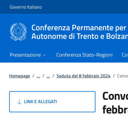
Vai al contenuto
Vai alla navigazione del sito
Governo Italiano
Conferenza Permanente per i r
Autonome di Trento e Bolza
Presentazione
Conferenza Stato-Regioni
Co
Homepage
/
...
/
...
/
Seduta del 8 febbraio 2024
/
Convo
Convo
LINK E ALLEGATI
febbr