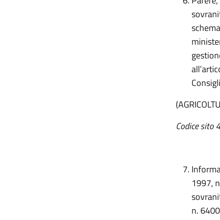
Parere, 
sovrani
schema d
ministe
gestion
all’art
Consigl
(AGRICOLT
Codice sito 4
Informa
1997, n
sovrani
n. 6400