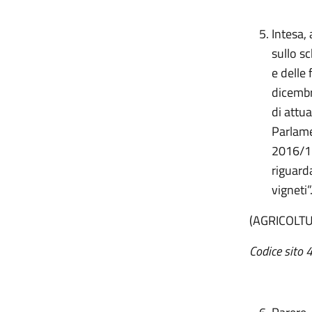
Intesa, 
sullo s
e delle
dicembr
di attu
Parlame
2016/11
riguarda
vigneti”
(AGRICOLT
Codice sito 4