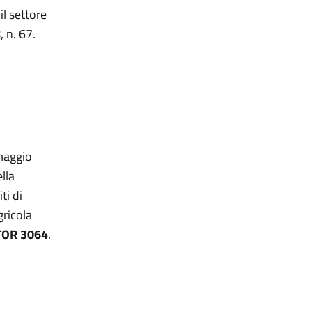
l settore
 n. 67.
 maggio
lla
ti di
gricola
TOR 3064
.