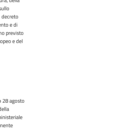
ura, della
sullo
l decreto
nto e di
no previsto
ropeo e del
vo 28 agosto
della
inisteriale
enente