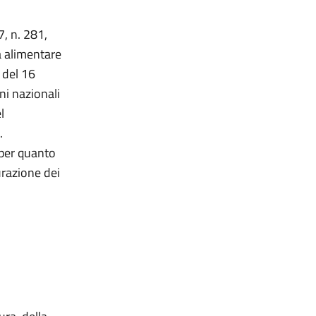
7, n. 281,
à alimentare
 del 16
ni nazionali
l
.
per quanto
urazione dei