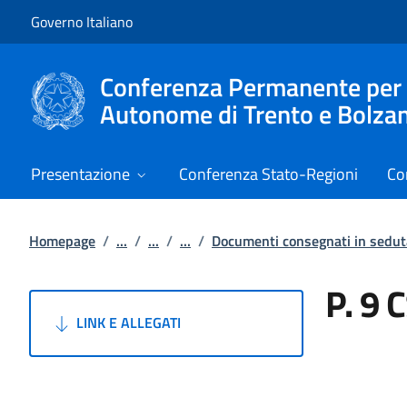
Vai al contenuto
Vai alla navigazione del sito
Governo Italiano
Conferenza Permanente per i r
Autonome di Trento e Bolza
Presentazione
Conferenza Stato-Regioni
Co
Homepage
/
...
/
...
/
...
/
Documenti consegnati in sedut
P. 9 
LINK E ALLEGATI