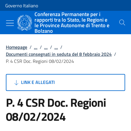
Vai al contenuto
Vai alla navigazione del sito
Governo Italiano
Conferenza Permanente per i
rapporti tra lo Stato, le Regioni e
le Province Autonome di Trento e
Cerca
Bolzano
Homepage
/
...
/
...
/
...
/
Documenti consegnati in seduta del 8 febbraio 2024
/
P. 4 CSR Doc. Regioni 08/02/2024
LINK E ALLEGATI
P. 4 CSR Doc. Regioni
08/02/2024