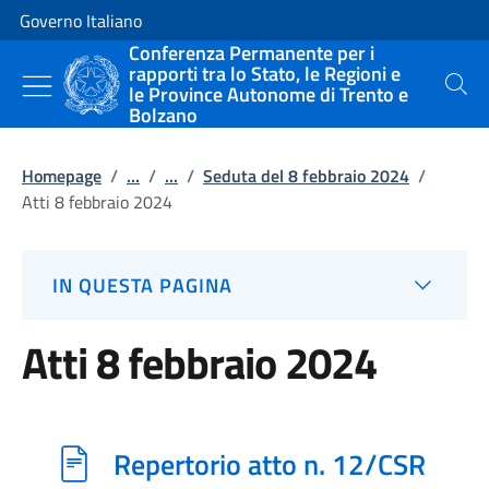
Vai al contenuto
Vai alla navigazione del sito
Governo Italiano
Conferenza Permanente per i
rapporti tra lo Stato, le Regioni e
le Province Autonome di Trento e
Cerca
Bolzano
Homepage
/
...
/
...
/
Seduta del 8 febbraio 2024
/
Atti 8 febbraio 2024
IN QUESTA PAGINA
Atti 8 febbraio 2024
Repertorio atto n. 12/CSR